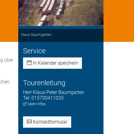
klaus baumgarten
Service
ng über
In Kalender speichern
Tourenleitung
chen.
Herr
Klaus-Peter
Baumgarten
Tel:
015730411035
Mehr Infos
Kontaktformular