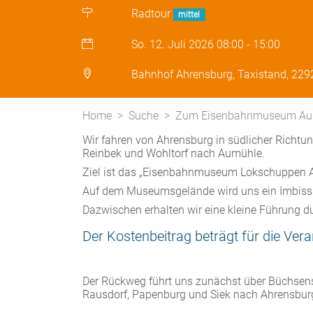
Radtour
mittel
So. 12. Juli 2026
08:00
-
15:00
Bahnhof Ahrensburg, Taxistand, 229
Home
Suche
Zum Eisenbahnmuseum Au
Wir fahren von Ahrensburg in südlicher Richtung
Reinbek und Wohltorf nach Aumühle.
Ziel ist das „Eisenbahnmuseum Lokschuppen A
Auf dem Museumsgelände wird uns ein Imbiss a
Dazwischen erhalten wir eine kleine Führung d
Der Kostenbeitrag beträgt für die Ve
Der Rückweg führt uns zunächst über Büchsens
Rausdorf, Papenburg und Siek nach Ahrensbu