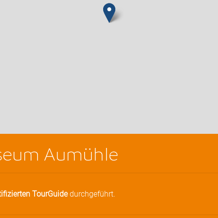
seum Aumühle
tifizierten TourGuide
durchgeführt.