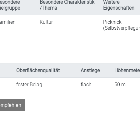
esondere
Besondere Charakteristik
Weitere
ielgruppe
/Thema
Eigenschaften
amilien
Kultur
Picknick
(Selbstverpflegu
Oberflächenqualität
Anstiege
Höhenmete
fester Belag
flach
50
m
empfehlen