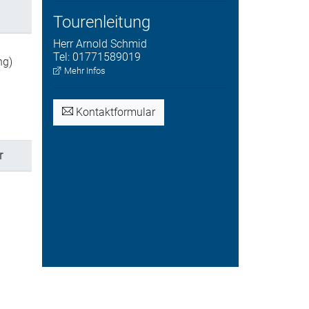
Tourenleitung
Herr
Arnold
Schmid
Tel:
01771589019
ng)
Mehr Infos
Kontaktformular
r