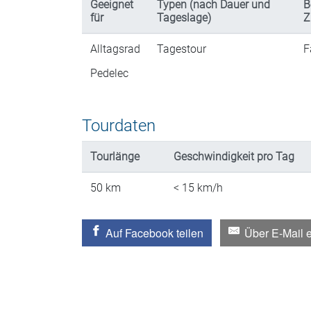
Geeignet
Typen (nach Dauer und
B
für
Tageslage)
Z
Alltagsrad
Tagestour
F
Pedelec
Tourdaten
Tourlänge
Geschwindigkeit
pro Tag
50
km
< 15
km/h
Auf Facebook teilen
Über E-Mail 