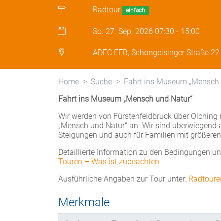
Radtour
einfach
So. 27. Sep. 2026
07:30
-
15:00
ADFC FFB, Schöngeisinger Straße 22
Home
Suche
Fahrt ins Museum „Mensch 
Fahrt ins Museum „Mensch und Natur“
Wir werden von Fürstenfeldbruck über Olchin
„Mensch und Natur“ an. Wir sind überwiegend 
Steigungen und auch für Familien mit größeren 
Detaillierte Information zu den Bedingungen u
Touren – Was ist zu
beachten
Ausführliche Angaben zur Tour unter:
Radtour
Merkmale