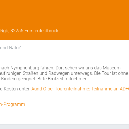
 Rgb, 82256 Fürstenfeldbruck
und Natur“
g nach Nymphenburg fahren. Dort sehen wir uns das Museum
auf ruhigen Straßen und Radwegen unterwegs. Die Tour ist ohne
Kindern geeignet. Bitte Brotzeit mitnehmen.
nd Kosten unter:
A
und O bei Tourenteilnahme: Teilnahme an ADF
en-Programm