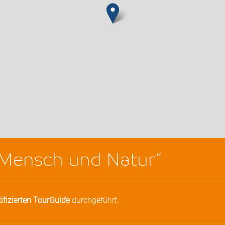
„Mensch und Natur“
tifizierten TourGuide
durchgeführt.