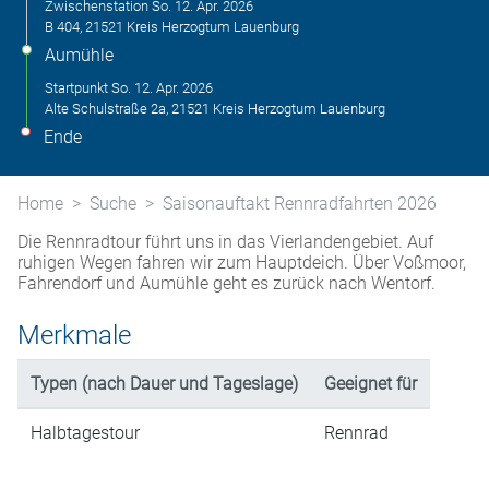
Zwischenstation
So. 12. Apr. 2026
B 404, 21521 Kreis Herzogtum Lauenburg
Aumühle
Startpunkt
So. 12. Apr. 2026
Alte Schulstraße 2a, 21521 Kreis Herzogtum Lauenburg
Ende
Home
Suche
Saisonauftakt Rennradfahrten 2026
Die Rennradtour führt uns in das Vierlandengebiet. Auf
ruhigen Wegen fahren wir zum Hauptdeich. Über Voßmoor,
Fahrendorf und Aumühle geht es zurück nach Wentorf.
Merkmale
Typen (nach Dauer und Tageslage)
Geeignet für
Halbtagestour
Rennrad