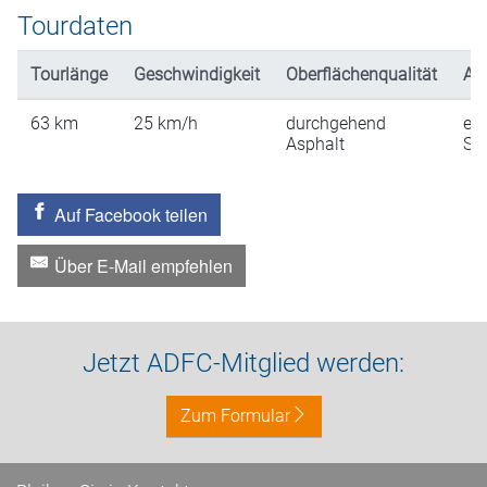
Tourdaten
Tourlänge
Geschwindigkeit
Oberflächenqualität
An
63
km
25
km/h
durchgehend
ein
Asphalt
St
Auf Facebook teilen
Über E-Mail empfehlen
Jetzt ADFC-Mitglied werden:
Zum Formular