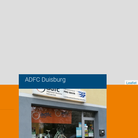
ADFC Duisburg
Leaflet