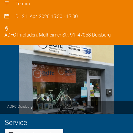
Termin
Di. 21. Apr. 2026
15:30
-
17:00
ADFC Infoladen, Mülheimer Str. 91, 47058 Duisburg
ADFC Duisburg
Service