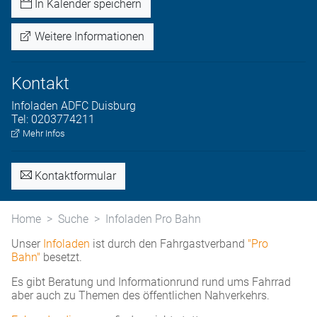
In Kalender speichern
Weitere Informationen
Kontakt
Infoladen
ADFC Duisburg
Tel:
0203774211
Mehr Infos
Kontaktformular
Home
Suche
Infoladen Pro Bahn
Unser
Infoladen
ist durch den Fahrgastverband
"Pro
Bahn"
besetzt.
Es gibt Beratung und Informationrund rund ums Fahrrad
aber auch zu Themen des öffentlichen Nahverkehrs.