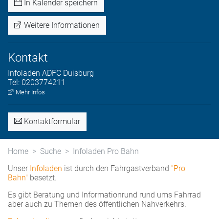
In Kalender speichern
Weitere Informationen
Kontakt
Infoladen
ADFC Duisburg
Tel:
0203774211
Mehr Infos
Kontaktformular
Home
Suche
Infoladen Pro Bahn
Unser
Infoladen
ist durch den Fahrgastverband
"Pro
Bahn"
besetzt.
Es gibt Beratung und Informationrund rund ums Fahrrad
aber auch zu Themen des öffentlichen Nahverkehrs.