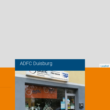
ADFC Duisburg
Leaflet