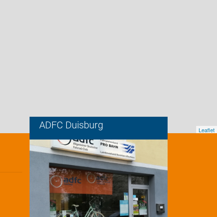
ADFC Duisburg
Leaflet