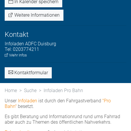
In Kalender speichern
Weitere Informationen
Kontakt
Infoladen
ADFC Duisburg
Tel:
0203774211
Mehr Infos
Kontaktformular
Home
Suche
Infoladen Pro Bahn
Unser
Infoladen
ist durch den Fahrgastverband
"Pro
Bahn"
besetzt.
Es gibt Beratung und Informationrund rund ums Fahrrad
aber auch zu Themen des öffentlichen Nahverkehrs.