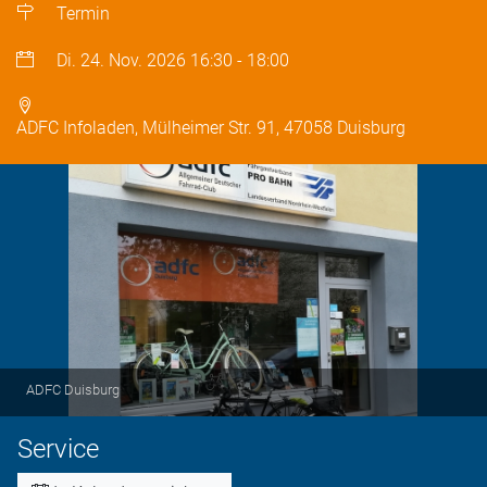
Termin
Di. 24. Nov. 2026
16:30
-
18:00
ADFC Infoladen, Mülheimer Str. 91, 47058 Duisburg
ADFC Duisburg
Service