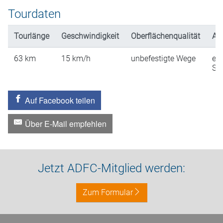
Tourdaten
Tourlänge
Geschwindigkeit
Oberflächenqualität
An
63
km
15
km/h
unbefestigte Wege
ein
St
Auf Facebook teilen
Über E-Mail empfehlen
Jetzt ADFC-Mitglied werden:
Zum Formular