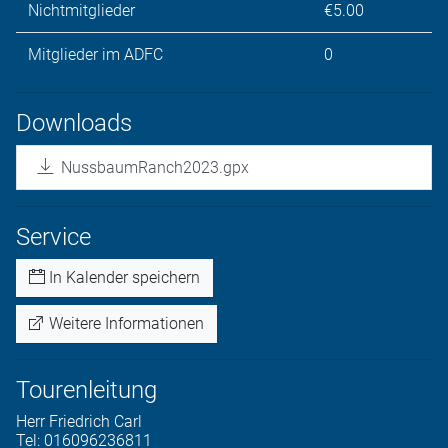
Nichtmitglieder
€5.00
Mitglieder im ADFC
0
Downloads
NussbaumRanch2023.gpx
Service
In Kalender speichern
Weitere Informationen
Tourenleitung
Herr
Friedrich
Carl
Tel:
016096236811