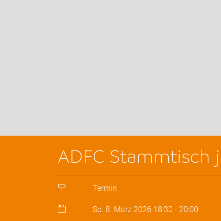
ADFC Stammtisch j
Termin
So. 8. März 2026
18:30
-
20:00