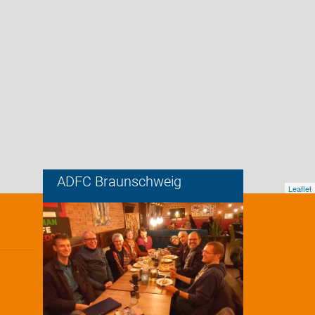
ADFC Braunschweig
Leaflet