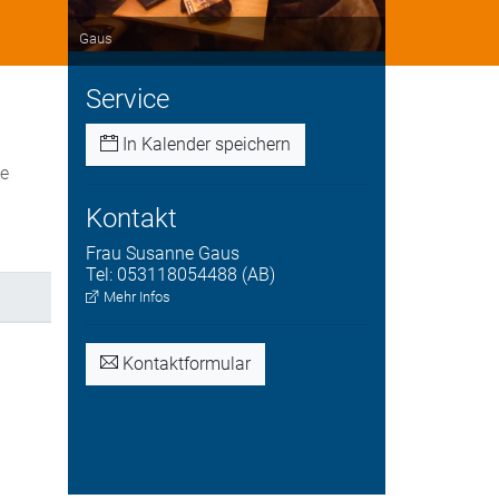
Gaus
Service
In Kalender speichern
le
Kontakt
Frau
Susanne
Gaus
Tel:
053118054488 (AB)
Mehr Infos
Kontaktformular