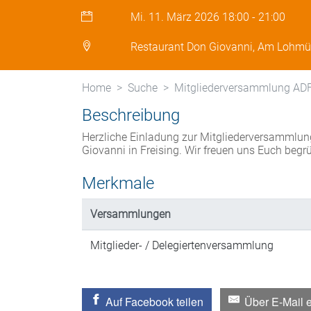
Mi. 11. März 2026
18:00
-
21:00
Restaurant Don Giovanni, Am Lohmüh
Home
Suche
Mitgliederversammlung ADF
Beschreibung
Herzliche Einladung zur Mitgliederversammlun
Giovanni in Freising. Wir freuen uns Euch begr
Merkmale
Versammlungen
Mitglieder- / Delegiertenversammlung
Auf Facebook teilen
Über E-Mail 