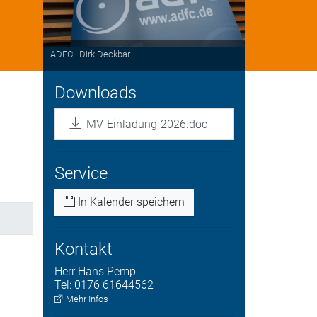
ADFC | Dirk Deckbar
Downloads
MV-Einladung-2026.doc
Service
In Kalender speichern
Kontakt
Herr
Hans
Pemp
Tel:
0176 61644562
Mehr Infos