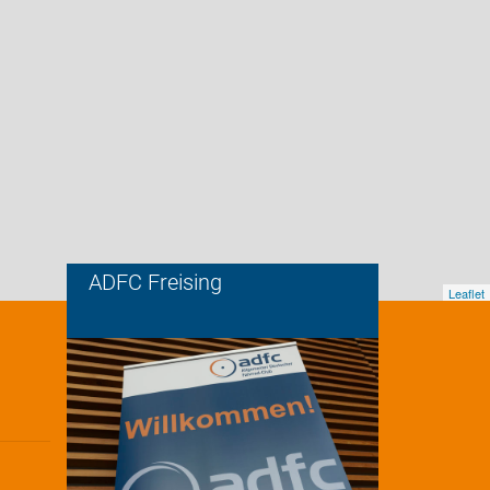
ADFC Freising
Leaflet