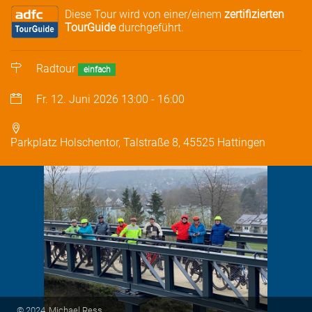
Diese Tour wird von einer/einem
zertifizierten
TourGuide
durchgeführt.
Radtour
einfach
Fr. 12. Juni 2026
13:00
-
16:00
Parkplatz Holschentor, Talstraße 8, 45525 Hattingen
© 2024, Michael Ress