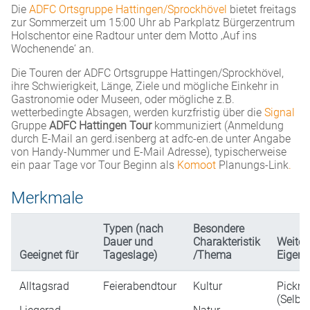
Die
ADFC Ortsgruppe Hattingen/Sprockhövel
bietet freitags
zur Sommerzeit um 15:00 Uhr ab Parkplatz Bürgerzentrum
Holschentor eine Radtour unter dem Motto ‚Auf ins
Wochenende‘ an.
Die Touren der ADFC Ortsgruppe Hattingen/Sprockhövel,
ihre Schwierigkeit, Länge, Ziele und mögliche Einkehr in
Gastronomie oder Museen, oder mögliche z.B.
wetterbedingte Absagen, werden kurzfristig über die
Signal
Gruppe
ADFC Hattingen Tour
kommuniziert (Anmeldung
durch E-Mail an gerd.isenberg at adfc-en.de unter Angabe
von Handy-Nummer und E-Mail Adresse), typischerweise
ein paar Tage vor Tour Beginn als
Komoot
Planungs-Link
.
Merkmale
Typen (nach
Besondere
Dauer und
Charakteristik
Weiter
Geeignet für
Tageslage)
/Thema
Eigens
Alltagsrad
Feierabendtour
Kultur
Pickni
(Selbs