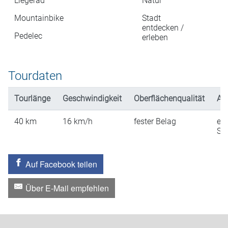
Liegerad
Natur
Mountainbike
Stadt
entdecken /
Pedelec
erleben
Tourdaten
Tourlänge
Geschwindigkeit
Oberflächenqualität
An
40
km
16
km/h
fester Belag
ein
St
Auf Facebook teilen
Über E-Mail empfehlen