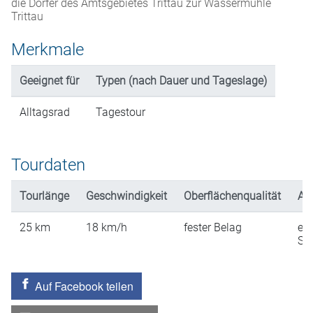
die Dörfer des Amtsgebietes Trittau zur Wassermühle
Trittau
Merkmale
Geeignet für
Typen (nach Dauer und Tageslage)
Alltagsrad
Tagestour
Tourdaten
Tourlänge
Geschwindigkeit
Oberflächenqualität
An
25
km
18
km/h
fester Belag
ein
St
Auf Facebook teilen