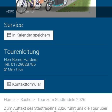
ADFC | April Agentur
Service
In Kalender speichern
Tourenleitung
Herr
Bernd
Harders
Tel:
01729028786
Mehr Infos
Kontaktformular
Home
Suche
Tour zum Stadtradeln 2026
Zum Auftakt des Stadtradelns 2026 führt uns die Tour über