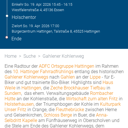
Einkehr
So. 19. Apr. 2026
15:45
-
16:15
Westfalenstraße 4, 45136 Essen
Holschentor
Zielort
So. 19. Apr. 2026
17:00
Bürgerzentrum Hattingen, Talstraße 8, 45525 Hattingen
Ende
Home
Suche
Gahlener Kohlenweg
Eine Radtour der
ADFC Ortsgruppe Hattingen
im Rahmen
des
10. Hattinger Fahrradfrühlings
entlang des historischen
Gahlener Kohlenwegs
nach
Gahlen
an der
Lippe
- für E-
Biker und gut trainierte Bio-Biker. Highlights sind
Haus
Weile
in
Hattingen
, die
Zeche Brockhauser Tiefbau
in
Sundern
, das ehem. Verwaltungsgebäude
Rombacher
Hütte
an der Kohlenstraße, die
Wirtschaft zum alten Fritz
in
Holsterhausen
, der Triumphbogen der Kohle im
Kulturpark
Unser Fritz
in Crange, die
Fleuthebrücke
zwischen Herne
und Gelsenkirchen,
Schloss Berge
in Buer, die
Anna-
Selbdritt Kapelle
am Fünfhäuserweg in Oberscholven und
die Stele am Ende des Gahlener Kohlenwegs, dem