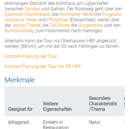
ehemaligen Standort des Kohlhaus am Lippe-Hafen
zwischen
Dorsten
und Gahlen. Der Rückweg geht über den
Gartroper Mühlenbach
, die
Kirchheller Heide
mit
Flugplatz
Schwarze Heide
und
Pfingstsee
(Elsbachsee), weiter über
die
Jacobi Trasse
, die
Tal-Route
, die
Grugatrasse
und den
Ruhrtalradweg
zum Holschentor nach Hattingen.
Alternativ kann die Tour via Oberhausen HBF abgekürzt
werden (88 km), um mit der S3 nach Hattingen zu fahren.
Komoot-Planung der Tour
Komoot Planung der Tour bis OB HBF
Merkmale
Ty
Besondere
(n
Weitere
Charakteristik
Da
Geeignet für
Eigenschaften
/Thema
Ta
Alltagsrad
Einkehr in
Natur
Ta
Restauration