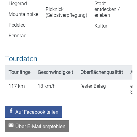
Liegerad
Stadt
Picknick
entdecken /
Mountainbike
(Selbstverpflegung)
erleben
Pedelec
Kultur
Rennrad
Tourdaten
Tourlänge
Geschwindigkeit
Oberflächenqualität
An
117
km
18
km/h
fester Belag
ein
St
Auf Facebook teilen
Über E-Mail empfehlen