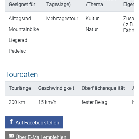
Geeignet für
Tageslage)
/Thema
Eigens
Alltagsrad
Mehrtagestour
Kultur
Zusatz
( z.B. Ei
Mountainbike
Natur
Fährtic
Liegerad
Pedelec
Tourdaten
Tourlänge
Geschwindigkeit
Oberflächenqualität
An
200
km
15
km/h
fester Belag
hü
Auf Facebook teilen
Über E-Mail empfehlen