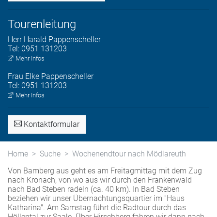
Tourenleitung
Herr
Harald
Pappenscheller
Tel:
0951 131203
Mehr Infos
Frau
Elke
Pappenscheller
Tel:
0951 131203
Mehr Infos
Kontaktformular
Home
Suche
Wochenendtour nach Mödlareuth
Von Bamberg aus geht es am Freitagmittag mit dem Zug
nach Kronach, von wo aus wir durch den Frankenwald
nach Bad Steben radeln (ca. 40 km). In Bad Steben
beziehen wir unser Übernachtungsquartier im "Haus
Katharina". Am Samstag führt die Radtour durch das
Höllental zur Saale. Über Hirschberg fahren wir dann nach