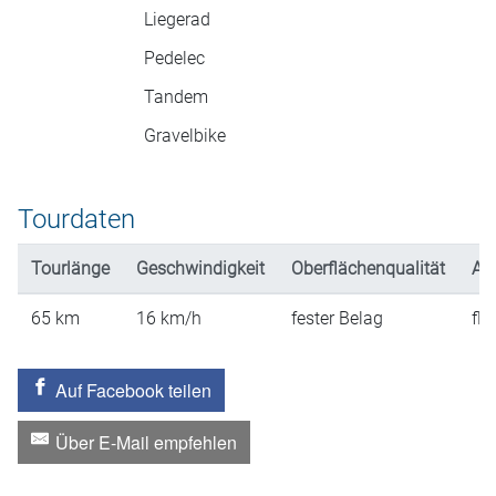
Liegerad
Pedelec
Tandem
Gravelbike
Tourdaten
Tourlänge
Geschwindigkeit
Oberflächenqualität
An
65
km
16
km/h
fester Belag
fla
Auf Facebook teilen
Über E-Mail empfehlen