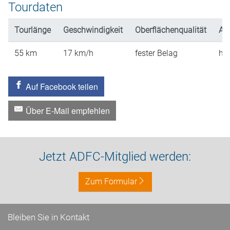
Tourdaten
Tourlänge
Geschwindigkeit
Oberflächenqualität
An
55
km
17
km/h
fester Belag
hü
Auf Facebook teilen
Über E-Mail empfehlen
Jetzt ADFC-Mitglied werden:
Zum Formular
Bleiben Sie in Kontakt