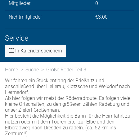
Mitglieder
0
Nichtmitglieder
€3.00
Service
In Kalender speichern
Home
Suche
Große Röder Teil 3
Wir fahren ein Stück entlang der Prießnitz und
anschließend über Hellerau, Klotzsche und Weixdorf nach
Hermsdorf.
Ab hier folgen wir meist der Röderradroute. Es folgen viele
kleine Ortschaften, zu den größeren zählen Radeburg und
unser Zielort Großenhain.
Hier besteht die Möglichkeit die Bahn für die Heimfahrt zu
nutzen oder mit dem Tourenleiter zur Elbe und den
Elberadweg nach Dresden zu radeln. (ca. 52 km ins
Zentrum!!)