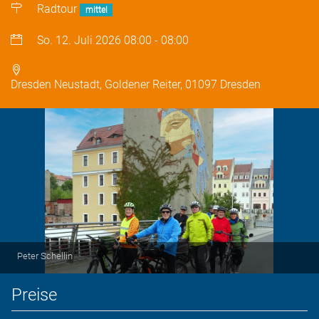
Radtour
mittel
So. 12. Juli 2026
08:00
-
08:00
Dresden Neustadt, Goldener Reiter, 01097 Dresden
Peter Schellin
Preise