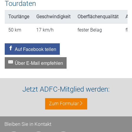
Tourdaten
Tourlänge
Geschwindigkeit
Oberflächenqualität
An
50
km
17
km/h
fester Belag
fla
Auf Facebook teilen
Über E-Mail empfehlen
Jetzt ADFC-Mitglied werden:
Zum Formular
Bleiben Sie in Kontakt