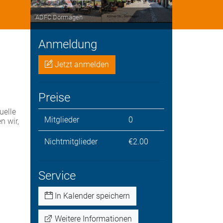
ADFC Dormagen
Anmeldung
Jetzt anmelden
Preise
uelle
Mitglieder
0
n wir,
Nichtmitglieder
€2.00
Service
In Kalender speichern
Weitere Informationen