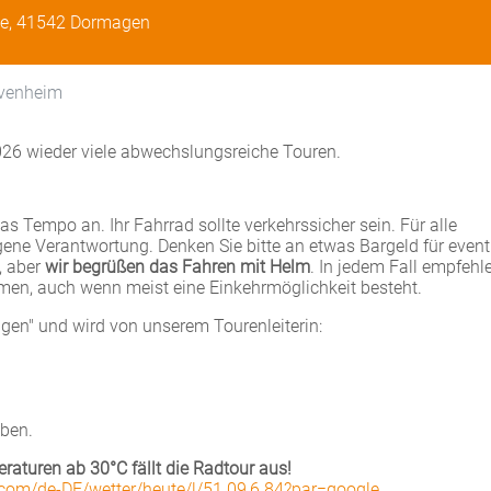
ße, 41542 Dormagen
evenheim
26 wieder viele abwechslungsreiche Touren.
s Tempo an. Ihr Fahrrad sollte verkehrssicher sein. Für alle
igene Verantwortung. Denken Sie bitte an etwas Bargeld für event
t, aber
wir begrüßen das Fahren mit Helm
. In jedem Fall empfehle
men, auch wenn meist eine Einkehrmöglichkeit besteht.
gen" und wird von unserem Tourenleiterin:
eben.
raturen ab 30°C fällt die Radtour aus!
.com/de-DE/wetter/heute/l/51.09,6.84?par=google