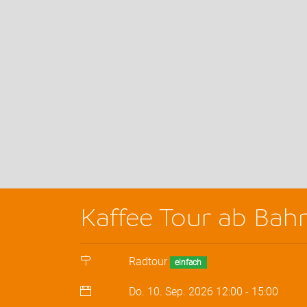
Kaffee Tour ab Ba
Radtour
einfach
Do. 10. Sep. 2026
12:00
-
15:00