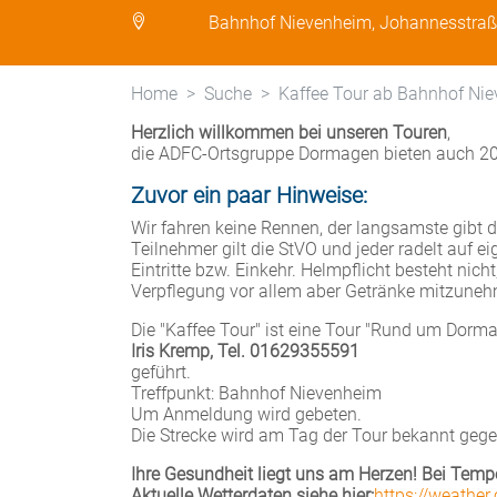
Bahnhof Nievenheim, Johannesstra
Home
Suche
Kaffee Tour ab Bahnhof Ni
Herzlich willkommen bei unseren Touren
,
die ADFC-Ortsgruppe Dormagen bieten auch 20
Zuvor ein paar Hinweise:
Wir fahren keine Rennen, der langsamste gibt da
Teilnehmer gilt die StVO und jeder radelt auf e
Eintritte bzw. Einkehr. Helmpflicht besteht nich
Verpflegung vor allem aber Getränke mitzuneh
Die "Kaffee Tour" ist eine Tour "Rund um Dorma
Iris Kremp, Tel. 01629355591
geführt.
Treffpunkt: Bahnhof Nievenheim
Um Anmeldung wird gebeten.
Die Strecke wird am Tag der Tour bekannt geg
Ihre Gesundheit liegt uns am Herzen! Bei Tempe
Aktuelle Wetterdaten siehe hier:
https://weather