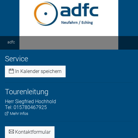
adfc
Service
In Kalender speichern
Tourenleitung
Herr
Siegfried
Hochhold
Tel:
015780467925
Mehr Infos
Kontaktformular