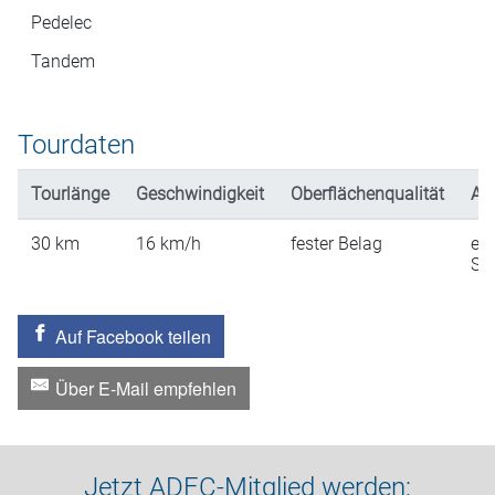
Pedelec
Tandem
Tourdaten
Tourlänge
Geschwindigkeit
Oberflächenqualität
An
30
km
16
km/h
fester Belag
ein
St
Auf Facebook teilen
Über E-Mail empfehlen
Jetzt ADFC-Mitglied werden: