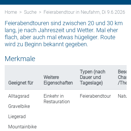
Home
Suche
Feierabendtour in Neufahrn, Di 9.6.2026
Feierabendtouren sind zwischen 20 und 30 km
lang, je nach Jahreszeit und Wetter. Mal eher
flach, aber auch mal etwas hügeliger. Route
wird zu Beginn bekannt gegeben.
Merkmale
Typen (nach
Beson
Weitere
Dauer und
Charak
Geeignet für
Eigenschaften
Tageslage)
/The
Alltagsrad
Einkehr in
Feierabendtour
Natur
Restauration
Gravelbike
Liegerad
Mountainbike