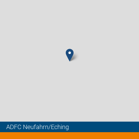
ADFC Neufahrn/Eching
Leaflet