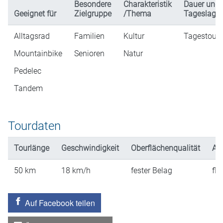
Besondere
Charakteristik
Dauer und
Geeignet für
Zielgruppe
/Thema
Tageslage)
Alltagsrad
Familien
Kultur
Tagestour
Mountainbike
Senioren
Natur
Pedelec
Tandem
Tourdaten
Tourlänge
Geschwindigkeit
Oberflächenqualität
An
50
km
18
km/h
fester Belag
fla
Auf Facebook teilen