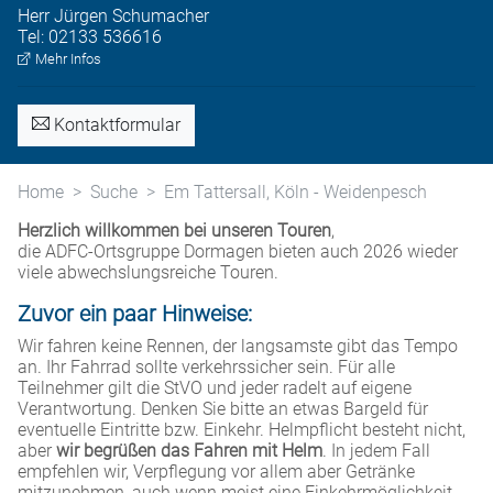
Herr
Jürgen
Schumacher
Tel:
02133 536616
Mehr Infos
Kontaktformular
Home
Suche
Em Tattersall, Köln - Weidenpesch
Herzlich willkommen bei unseren Touren
,
die ADFC-Ortsgruppe Dormagen bieten auch 2026 wieder
viele abwechslungsreiche Touren.
Zuvor ein paar Hinweise:
Wir fahren keine Rennen, der langsamste gibt das Tempo
an. Ihr Fahrrad sollte verkehrssicher sein. Für alle
Teilnehmer gilt die StVO und jeder radelt auf eigene
Verantwortung. Denken Sie bitte an etwas Bargeld für
eventuelle Eintritte bzw. Einkehr. Helmpflicht besteht nicht,
aber
wir begrüßen das Fahren mit Helm
. In jedem Fall
empfehlen wir, Verpflegung vor allem aber Getränke
mitzunehmen, auch wenn meist eine Einkehrmöglichkeit