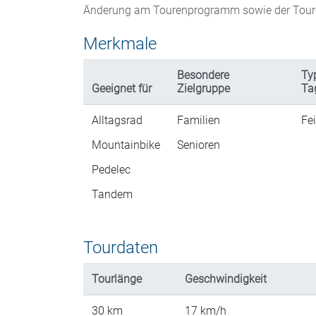
Änderung am Tourenprogramm sowie der Toure
Merkmale
Besondere
Ty
Geeignet für
Zielgruppe
Ta
Alltagsrad
Familien
Fe
Mountainbike
Senioren
Pedelec
Tandem
Tourdaten
Tourlänge
Geschwindigkeit
30
km
17
km/h