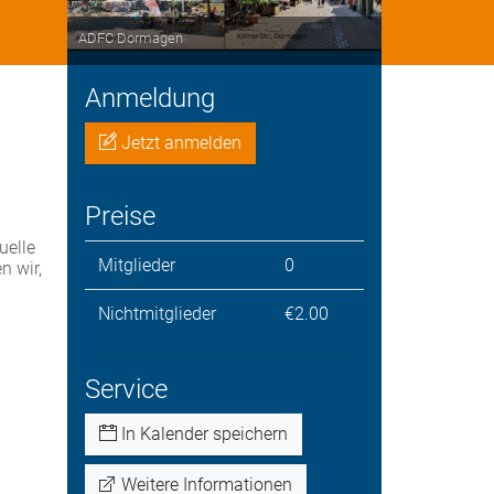
ADFC Dormagen
Anmeldung
Jetzt anmelden
Preise
uelle
Mitglieder
0
n wir,
Nichtmitglieder
€2.00
Service
In Kalender speichern
Weitere Informationen