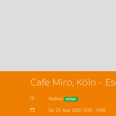
Cafe Miro, Köln - E
Radtour
einfach
Do. 20. Aug. 2026
12:00
-
15:00