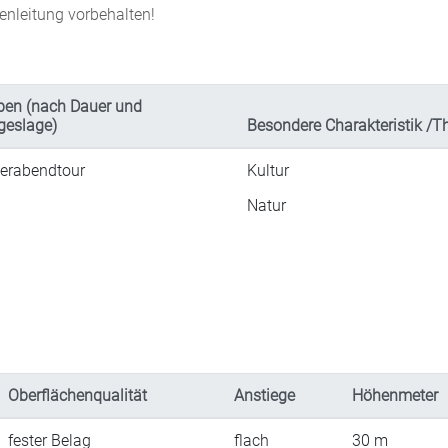
nleitung vorbehalten!
pen (nach Dauer und
geslage)
Besondere Charakteristik /
ierabendtour
Kultur
Natur
Oberflächenqualität
Anstiege
Höhenmeter
fester Belag
flach
30
m