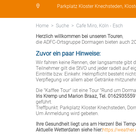
Parkplatz Kloster Knechsteden, Klos
Home
Suche
Cafe Miro, Köln - Esch
Herzlich willkommen bei unseren Touren
,
die ADFC-Ortsgruppe Dormagen bieten auch 20
Zuvor ein paar Hinweise:
Wir fahren keine Rennen, der langsamste gibt da
Teilnehmer gilt die StVO und jeder radelt auf e
Eintritte bzw. Einkehr. Helmpflicht besteht nich
Verpflegung vor allem aber Getränke mitzuneh
Die "Kaffee Tour" ist eine Tour "Rund um Dorma
Iris Kremp und Marion Braaz, Tel. 0162935559
geführt.
Treffpunkt: Parkplatz Kloster Knechsteden, Do
Um Anmeldung wird gebeten.
Ihre Gesundheit liegt uns am Herzen! Bei Tempe
Aktuelle Wetterdaten siehe hier:
https://weather