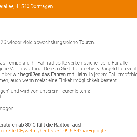
terallee, 41540 Dormagen
26 wieder viele abwechslungsreiche Touren.
s Tempo an. Ihr Fahrrad sollte verkehrssicher sein. Für alle
igene Verantwortung. Denken Sie bitte an etwas Bargeld für event
t, aber
wir begrüßen das Fahren mit Helm
. In jedem Fall empfehle
men, auch wenn meist eine Einkehrmöglichkeit besteht.
gen" und wird von unserem Tourenleiterin:
1
rmagen
raturen ab 30°C fällt die Radtour aus!
.com/de-DE/wetter/heute/l/51.09,6.84?par=google