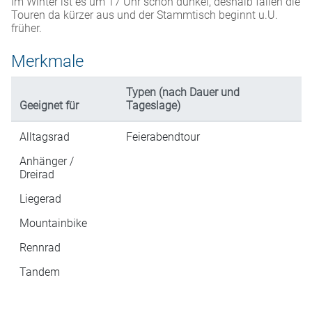
Im Winter ist es um 17 Uhr schon dunkel, deshalb fallen die
Touren da kürzer aus und der Stammtisch beginnt u.U.
früher.
Merkmale
Typen (nach Dauer und
Geeignet für
Tageslage)
Alltagsrad
Feierabendtour
Anhänger /
Dreirad
Liegerad
Mountainbike
Rennrad
Tandem