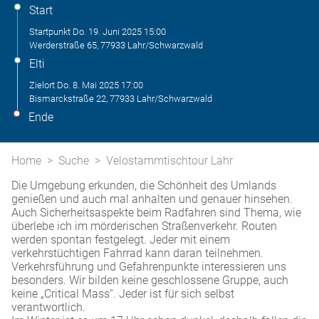
Start
Startpunkt
Do. 19. Juni 2025
15:00
Werderstraße 65, 77933 Lahr/Schwarzwald
Elti
Zielort
Do. 8. Mai 2025
17:00
Bismarckstraße 22, 77933 Lahr/Schwarzwald
Ende
Home
Suche
Velostammtischtour Lahr
Die Umgebung erkunden, die Schönheit des Umlands
genießen und auch mal anhalten und genauer hinsehen.
Auch Sicherheitsaspekte beim Radfahren sind Thema, wie
überlebe ich im mörderischen Straßenverkehr. Routen
werden spontan festgelegt. Jeder mit einem
verkehrstüchtigen Fahrrad kann daran teilnehmen.
Verkehrsführung und Gefahrenpunkte interessieren uns
besonders. Wir bilden keine geschlossene Gruppe, auch
keine „Critical Mass“. Jeder ist für sich selbst
verantwortlich.