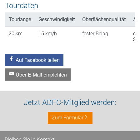
Tourdaten
Tourlänge
Geschwindigkeit
Oberflächenqualität
An
20
km
15
km/h
fester Belag
ein
St
Auf Facebook teilen
Über E-Mail empfehlen
Jetzt ADFC-Mitglied werden:
Zum Formular
Bleiben Sie in Kontakt