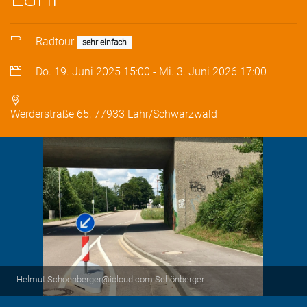
Radtour
sehr einfach
Do. 19. Juni 2025
15:00
-
Mi. 3. Juni 2026
17:00
Werderstraße 65, 77933 Lahr/Schwarzwald
Helmut.Schoenberger@icloud.com Schönberger