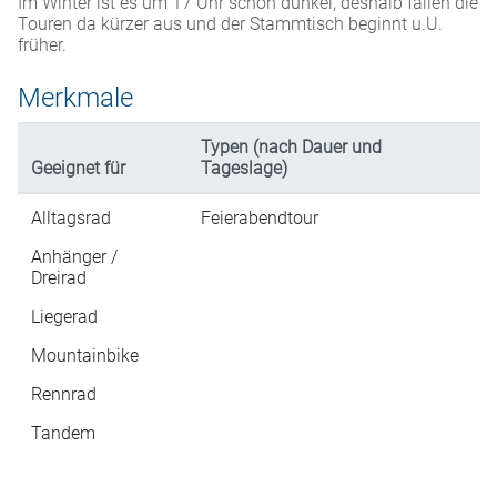
Im Winter ist es um 17 Uhr schon dunkel, deshalb fallen die
Touren da kürzer aus und der Stammtisch beginnt u.U.
früher.
Merkmale
Typen (nach Dauer und
Geeignet für
Tageslage)
Alltagsrad
Feierabendtour
Anhänger /
Dreirad
Liegerad
Mountainbike
Rennrad
Tandem