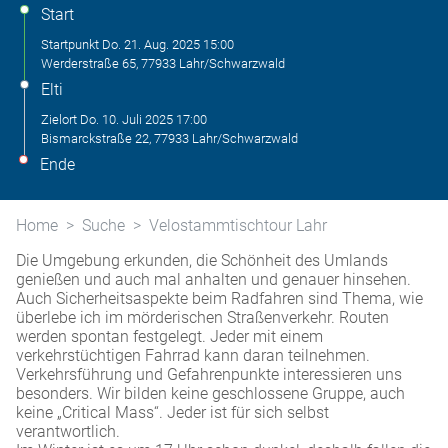
Start
Startpunkt
Do. 21. Aug. 2025
15:00
Werderstraße 65, 77933 Lahr/Schwarzwald
Elti
Zielort
Do. 10. Juli 2025
17:00
Bismarckstraße 22, 77933 Lahr/Schwarzwald
Ende
Home
Suche
Velostammtischtour Lahr
Die Umgebung erkunden, die Schönheit des Umlands
genießen und auch mal anhalten und genauer hinsehen.
Auch Sicherheitsaspekte beim Radfahren sind Thema, wie
überlebe ich im mörderischen Straßenverkehr. Routen
werden spontan festgelegt. Jeder mit einem
verkehrstüchtigen Fahrrad kann daran teilnehmen.
Verkehrsführung und Gefahrenpunkte interessieren uns
besonders. Wir bilden keine geschlossene Gruppe, auch
keine „Critical Mass“. Jeder ist für sich selbst
verantwortlich.