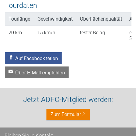
Tourdaten
Tourlänge
Geschwindigkeit
Oberflächenqualität
An
20
km
15
km/h
fester Belag
ein
St
Auf Facebook teilen
Über E-Mail empfehlen
Jetzt ADFC-Mitglied werden:
Zum Formular
Bleiben Sie in Kontakt