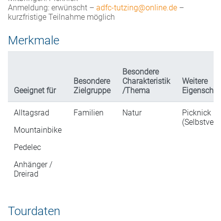
Anmeldung: erwünscht –
adfc-tutzing@online.de
–
kurzfristige Teilnahme möglich
Merkmale
Besondere
Besondere
Charakteristik
Weitere
Geeignet für
Zielgruppe
/Thema
Eigenschaf
Alltagsrad
Familien
Natur
Picknick
(Selbstverp
Mountainbike
Pedelec
Anhänger /
Dreirad
Tourdaten