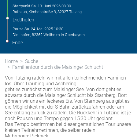
Startpunkt
Sa. 13. Juni 2026
08:30
Rathaus, Kirchenstraße 9, 82327 Tutzing
Dietlhofen
Pause
Sa. 24. Mai 2025
10:30
Dietlhofen, 82362 Weilheim in Oberbayern
Ende
Home
Suche
Familientour durch die Maisinger Schlucht
Von Tutzing radeln wir mit allen teilnehmenden Familien
los. Über Traubing und Aschering
geht es zunächst zum Maisinger See. Von dort geht es
abwärts durch die Maisinger Schlucht bis Starnberg. Dort
gönnen wir uns ein leckeres Eis. Von Starnberg aus gibt es
die Möglichkeit mit der S-Bahn zurückzufahren oder am
See entlang zurück zu radeln. Die Rückkehr in Tutzing ist je
nach Pausen und Tempo gegen 15:30 Uhr geplant.
Das Tempo bestimmen bei dieser gemütlichen Tour unsere
kleinen Teilnehmer:innen, die selber radeln.
Mitbringen: Picknick