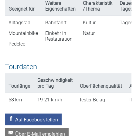
Weitere
Charakteristik
Dauer 
Geeignet für
Eigenschaften
/Thema
Tagesl
Alltagsrad
Bahnfahrt
Kultur
Tagest
Mountainbike
Einkehr in
Natur
Restauration
Pedelec
Tourdaten
Geschwindigkeit
Tourlänge
pro Tag
Oberflächenqualität
An
58
km
19-21
km/h
fester Belag
fla
Auf Facebook teilen
Über E-Mail empfehlen