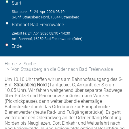
Start
Startpunkt
Fr. 24. Apr. 2026
08:10
S-Bhf. Strausberg Nord, 15344 Strausberg
Bahnhof Bad Freienwalde
Zielort
Fr. 24. Apr. 2026
08:10
-
14:30
Am Bahnhof, 16259 Bad Freienwalde (Oder)
Ende
Home
Suche
Von Strausberg an die Oder nach Bad Freienwalde
Um 10.10 Uhr treffen wir uns am Bahnhofsausgang des S-
Bhf.
Strausberg Nord
(Tarifgebiet C, Ankunft der S 5 um
10.05 Uhr). Wir fahren weitgehend über separate Radwege
über Prötzel und Reichenow zunächst nach Wriezen
(Picknickpause), dann weiter über die ehemalige
Bahnstrecke durch das Oderbruch zur Europabrücke
Bienenwerder (heute Rad- und Fußgängerbrücke). Es geht
weiter über den Oderradweg an der Oder entlang Richtung
Norden bis Neugliezen. Dort Einkehr und Weiterfahrt nach
Bad Freienwalde. In Bad Freienwalde optional Besichtigung