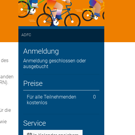
ADFC
Anmeldung
 des
Anmeldung geschlossen oder
ausgebucht
rhanden
Preise
RN).
Für alle Teilnehmenden
0
kostenlos
ür die
owie
Service