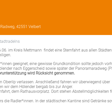
aRadweg, 42551 Velbert
tadtradelns
06. im Kreis Mettmann findet eine Sternfahrt aus allen Städten
iligen.
er*innen geeignet, eine gewisse Grundkondition sollte jedoch vo
 Hölender nach Eggerscheid sowie später der Panoramaradweg (P
orunterstützung wird Rücksicht genommen.
in Oberilp verlassen. Anschließend fahren wir überwiegend über
n wir dem Hölender bergab bis zur Anger.
nfahrt, dem Rathausvorplatz. Dort stehen Abstellmöglichkeiten f
s die Radler*innen. In der städtischen Kantine sind Getränke s