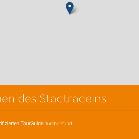
en des Stadtradelns
tifizierten TourGuide
durchgeführt.