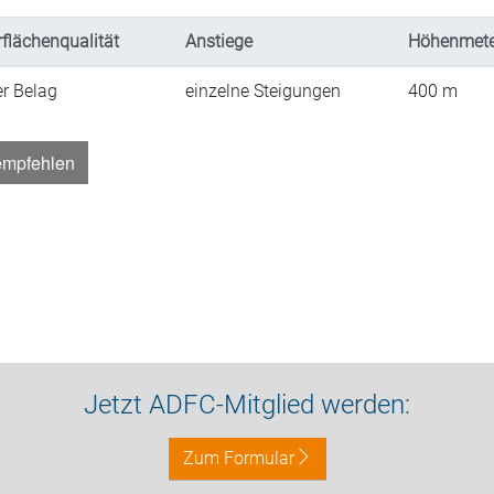
flächenqualität
Anstiege
Höhenmete
er Belag
einzelne Steigungen
400
m
empfehlen
Jetzt ADFC-Mitglied werden:
Zum Formular