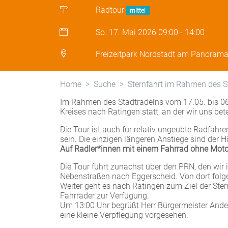
Radtour
mittel
So. 17. Mai 2026
09:00
-
14:00
Freizeitpark Nordstadt am Panoram
Home
Suche
Sternfahrt im Rahmen des S
Im Rahmen des Stadtradelns vom 17.05. bis 06.
Kreises nach Ratingen statt, an der wir uns bete
Die Tour ist auch für relativ ungeübte Radfahr
sein. Die einzigen längeren Anstiege sind der
Auf Radler*innen mit einem Fahrrad ohne Mot
Die Tour führt zunächst über den PRN, den wir 
Nebenstraßen nach Eggerscheid. Von dort folge
Weiter geht es nach Ratingen zum Ziel der Ster
Fahrräder zur Verfügung.
Um 13:00 Uhr begrüßt Herr Bürgermeister Ander
eine kleine Verpflegung vorgesehen.