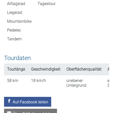
Alltagsrad
Tagestour
Liegerad
Mountainbike
Pedelec
Tandem
Tourdaten
Tourlänge
Geschwindigkeit
Oberflächenqualität
An
58
km
18
km/h
unebener
ein
Untergrund
St
Auf Facebook teilen