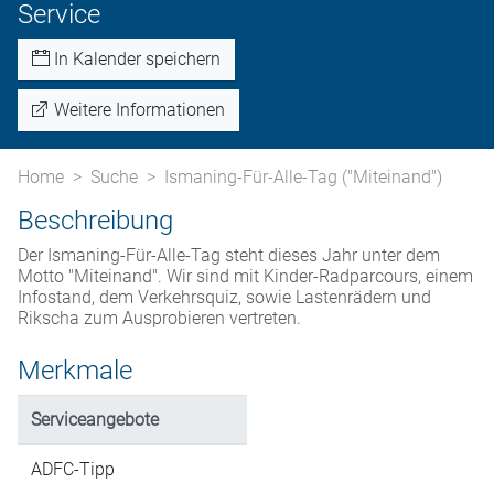
Service
In Kalender speichern
Weitere Informationen
Home
Suche
Ismaning-Für-Alle-Tag ("Miteinand")
Beschreibung
Der Ismaning-Für-Alle-Tag steht dieses Jahr unter dem
Motto "Miteinand". Wir sind mit Kinder-Radparcours, einem
Infostand, dem Verkehrsquiz, sowie Lastenrädern und
Rikscha zum Ausprobieren vertreten.
Merkmale
Serviceangebote
ADFC-Tipp