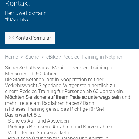
Kontakt
Herr
Uwe
Eckmann
Mehr Infos
Kontaktformular
Home
Suche
eBike / Pedelec Training in Netphen
Sicher.Selbstbewusst.Mobil. – Pedelec-Training für
Menschen ab 60 Jahren
Die Stadt Netphen lädt in Kooperation mit der
Verkehrswacht Siegerland-Wittgenstein herzlich zu
einem Pedelec-Training für Personen ab 60 Jahren ein.
Möchten Sie sicher auf Ihrem Pedelec unterwegs sein
und
mehr Freude am Radfahren haben? Dann
ist dieses Training genau das Richtige für Sie!
Das erwartet Sie:
- Sicheres Auf- und Absteigen
- Richtiges Bremsen\, Anfahren und Kurvenfahren
- Verhalten im Straßenverkehr
- Praktische Übungen für Balance und Kontrolle