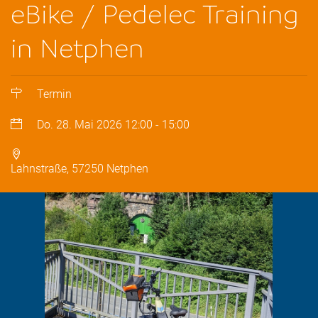
eBike / Pedelec Training
in Netphen
Termin
Do. 28. Mai 2026
12:00
-
15:00
Lahnstraße, 57250 Netphen