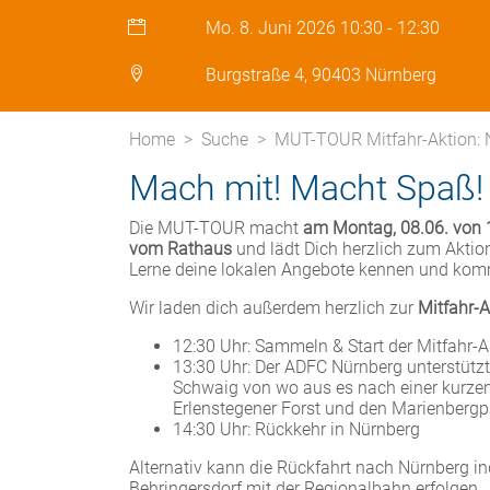
Mo. 8. Juni 2026
10:30
-
12:30
Burgstraße 4, 90403 Nürnberg
Home
Suche
MUT-TOUR Mitfahr-Aktion: 
Mach mit! Macht Spaß!
Die MUT-TOUR macht
am Montag, 08.06. von 
vom Rathaus
und lädt Dich herzlich zum Aktio
Lerne deine lokalen Angebote kennen und kom
Wir laden dich außerdem herzlich zur
Mitfahr-A
12:30 Uhr: Sammeln & Start der Mitfahr-
13:30 Uhr: Der ADFC Nürnberg unterstützt
Schwaig von wo aus es nach einer kurz
Erlenstegener Forst und den Marienberg
14:30 Uhr: Rückkehr in Nürnberg
Alternativ kann die Rückfahrt nach Nürnberg i
Behringersdorf mit der Regionalbahn erfolgen.