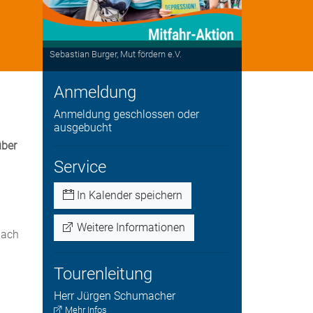
Sebastian Burger, Mut fördern e.V.
Anmeldung
Anmeldung geschlossen oder
ausgebucht
über
Service
In Kalender speichern
Weitere Informationen
nach
Tourenleitung
Herr
Jürgen
Schumacher
Mehr Infos