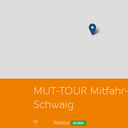
MUT-TOUR Mitfahr-
Schwaig
Radtour
einfach