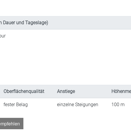
h Dauer und Tageslage)
our
Oberflächenqualität
Anstiege
Höhenme
fester Belag
einzelne Steigungen
100
m
empfehlen