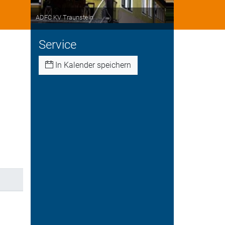
ADFC KV Traunstein
Service
In Kalender speichern