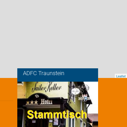
ADFC Traunstein
Leaflet