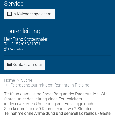
Service
In Kalender speichern
Tourenleitung
Herr
Franz
Grottenthaler
Tel:
0152/06331071
Mehr Infos
Kontaktformular
Home
Suche
Feierabendtour mit dem Rennrad in Freising
Treffpunkt am Haindlfinger Berg an der Radarstation. Wir
fahren unter der Leitung eines Tourenleiters
in der erweiterten Umgebung von Freising je nach
Streckenprofil ca. 50 Kilometer in etwa 2 Stunden.
Teilnahme ohne Anmeldung und generell kostenlos - Gäste