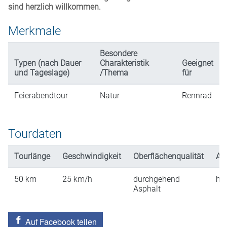
sind herzlich willkommen.
Merkmale
Besondere
Typen (nach Dauer
Charakteristik
Geeignet
und Tageslage)
/Thema
für
Feierabendtour
Natur
Rennrad
Tourdaten
Tourlänge
Geschwindigkeit
Oberflächenqualität
An
50
km
25
km/h
durchgehend
hü
Asphalt
Auf Facebook teilen