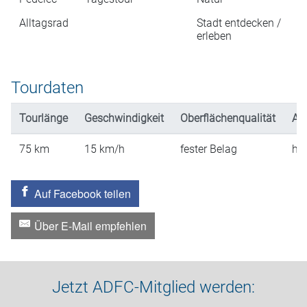
Alltagsrad
Stadt entdecken /
erleben
Tourdaten
Tourlänge
Geschwindigkeit
Oberflächenqualität
An
75
km
15
km/h
fester Belag
hü
Auf Facebook teilen
Über E-Mail empfehlen
Jetzt ADFC-Mitglied werden: