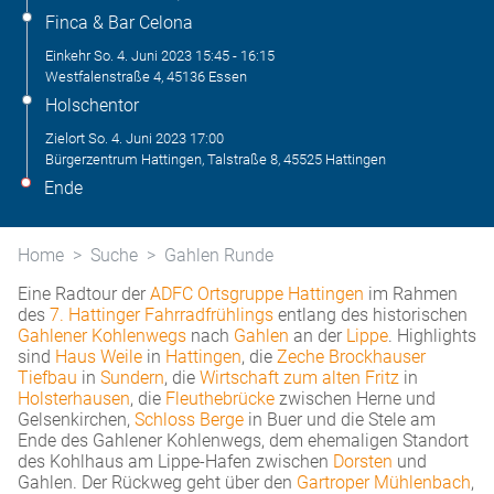
Finca & Bar Celona
Einkehr
So. 4. Juni 2023
15:45
-
16:15
Westfalenstraße 4, 45136 Essen
Holschentor
Zielort
So. 4. Juni 2023
17:00
Bürgerzentrum Hattingen, Talstraße 8, 45525 Hattingen
Ende
Home
Suche
Gahlen Runde
Eine Radtour der
ADFC Ortsgruppe Hattingen
im Rahmen
des
7. Hattinger Fahrradfrühlings
entlang des historischen
Gahlener Kohlenwegs
nach
Gahlen
an der
Lippe
. Highlights
sind
Haus Weile
in
Hattingen
, die
Zeche Brockhauser
Tiefbau
in
Sundern
, die
Wirtschaft zum alten Fritz
in
Holsterhausen
, die
Fleuthebrücke
zwischen Herne und
Gelsenkirchen,
Schloss Berge
in Buer und die Stele am
Ende des Gahlener Kohlenwegs, dem ehemaligen Standort
des Kohlhaus am Lippe-Hafen zwischen
Dorsten
und
Gahlen. Der Rückweg geht über den
Gartroper Mühlenbach
,