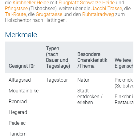
die
Kirchheller Heide
mit
Flugplatz Schwarze Heide
und
Pfingstsee
(Elsbachsee), weiter über die
Jacobi Trasse
, die
Tal-Route
, die
Grugatrasse
und den
Ruhrtalradweg
zum
Holschentor nach Hattingen.
Merkmale
Typen
(nach
Besondere
Dauer und
Charakteristik
Weitere
Geeignet für
Tageslage)
/Thema
Eigenscha
Alltagsrad
Tagestour
Natur
Picknick
(Selbstver
Mountainbike
Stadt
entdecken /
Einkehr in
Rennrad
erleben
Restaurati
Liegerad
Pedelec
Tandem