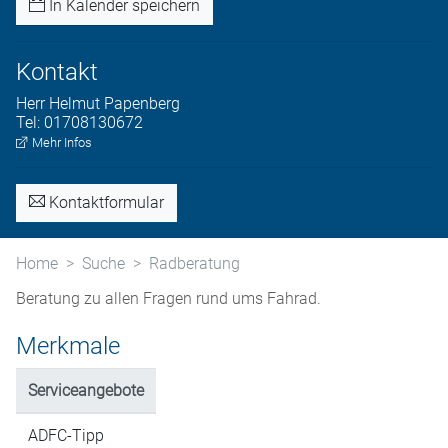
In Kalender speichern
Kontakt
Herr
Helmut
Papenberg
Tel:
01708130672
Mehr Infos
Kontaktformular
Home
Suche
Radberatung
Beratung zu allen Fragen rund ums Fahrad.
Merkmale
Serviceangebote
ADFC-Tipp