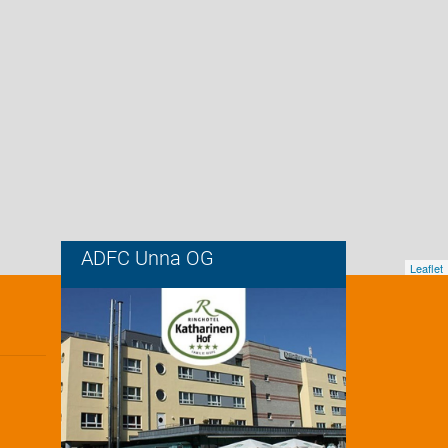
ADFC Unna OG
Leaflet