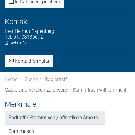
In Kalender speichern
Kontakt
Herr
Helmut
Papenberg
Tel:
01708130672
Mehr Infos
Kontaktformular
Home
Suche
Radlertreff
Gäste sind herzlich zu unserem Stammtisch willkommen!
Merkmale
Radtreff / Stammtisch / öffentliche Arbeits...
Stammtisch