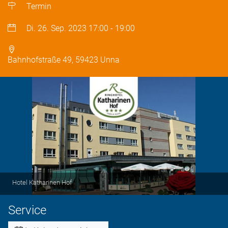
Termin
Di. 26. Sep. 2023
17:00
-
19:00
Bahnhofstraße 49, 59423 Unna
Hotel Katharinen Hof
Service