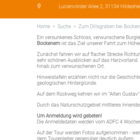
Lucienvörder Allee 2, 31134 Hildesh
Home
Suche
Zum Dillsgraben bei Bocke
Ein versunkenes Schloss, verwunschene Burgleute
Bockenem
ist das Ziel unserer Fahrt zum Höh
Zunächst fahren wir auf flacher Strecke Richtu
sehr schönen Ausblicken auf das Harzvorland. 
hinab zum verwunschenen Ort.
Hinweistafeln erzählen nicht nur die Geschicht
geologischen Hintergründe.
Auf dem Rückweg kehren wir im "Alten Gustav" e
Durch das Naturschutzgebiet mittleres Innerste
Um Anmeldung wird gebeten!
Die Anmeldedaten werden vom ADFC 4 Wochen 
Auf der Tour werden Fotos aufgenommen - wer n
dem Tourenleiter gegenüber deutlich äußern.