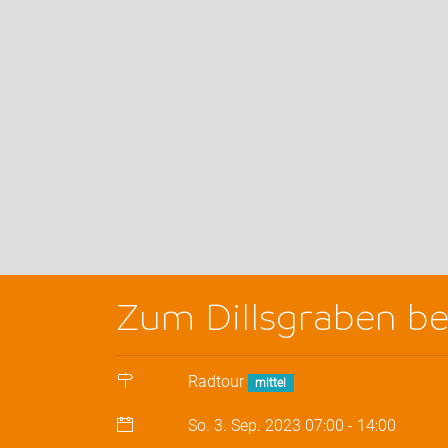
Zum Dillsgraben b
Radtour
mittel
So. 3. Sep. 2023
07:00
-
14:00