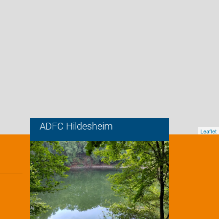
ADFC Hildesheim
Leaflet