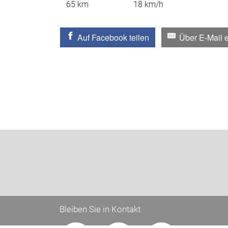
65
km
18
km/h
Auf Facebook teilen
Über E-Mail 
Bleiben Sie in Kontakt