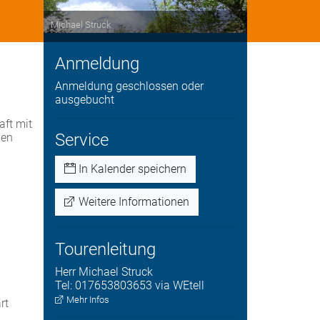
Michael Struck
Anmeldung
Anmeldung geschlossen oder
ausgebucht
aft mit
Service
hen
In Kalender speichern
Weitere Informationen
Tourenleitung
Herr
Michael
Struck
Tel:
017653803653 via WEtell
Mehr Infos
rt