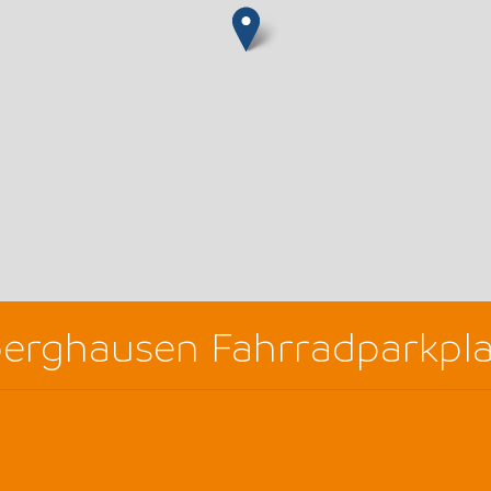
erghausen Fahrradparkpla
3