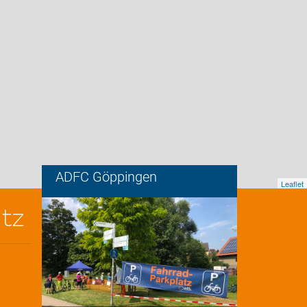
ADFC Göppingen
Leaflet
tz