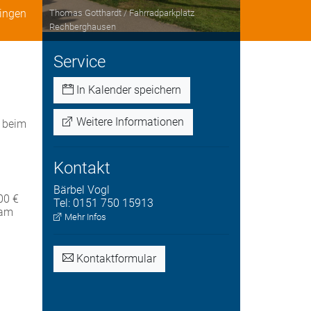
pingen
Thomas Gotthardt / Fahrradparkplatz
Rechberghausen
Service
In Kalender speichern
Weitere Informationen
t beim
Kontakt
Bärbel
Vogl
00 €
Tel:
0151 750 15913
 am
Mehr Infos
Kontaktformular