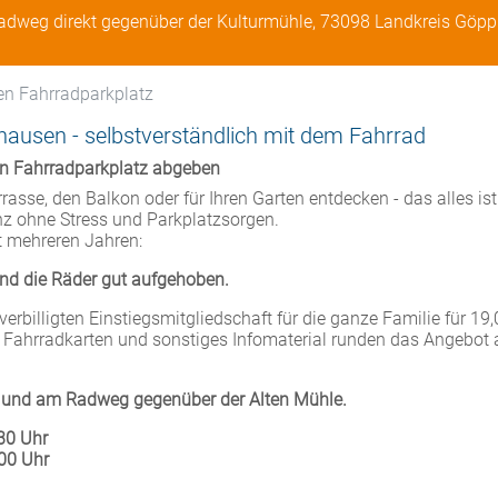
dweg direkt gegenüber der Kulturmühle, 73098 Landkreis Göp
n Fahrradparkplatz
usen - selbstverständlich mit dem Fahrrad
n Fahrradparkplatz abgeben
rasse, den Balkon oder für Ihren Garten entdecken - das alles is
 ohne Stress und Parkplatzsorgen.
t mehreren Jahren:
nd die Räder gut aufgehoben.
verbilligten Einstiegsmitgliedschaft für die ganze Familie für 19,
e Fahrradkarten und sonstiges Infomaterial runden das Angebot
ch und am Radweg gegenüber der Alten Mühle.
:30 Uhr
:00 Uhr