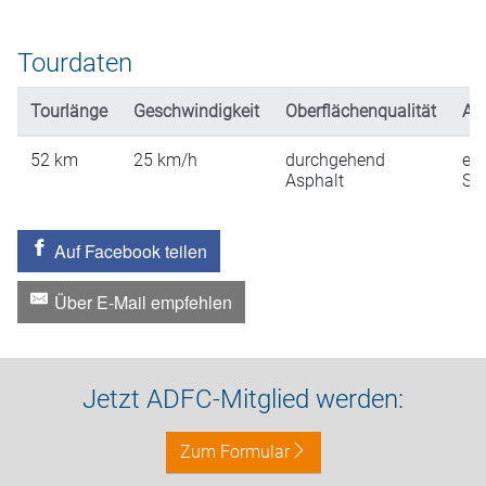
Tourdaten
Tourlänge
Geschwindigkeit
Oberflächenqualität
An
52
km
25
km/h
durchgehend
ein
Asphalt
St
Auf Facebook teilen
Über E-Mail empfehlen
Jetzt ADFC-Mitglied werden:
Zum Formular