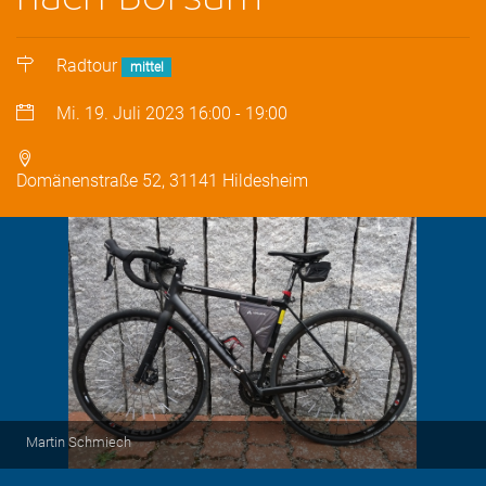
Radtour
mittel
Mi. 19. Juli 2023
16:00
-
19:00
Domänenstraße 52, 31141 Hildesheim
Martin Schmiech