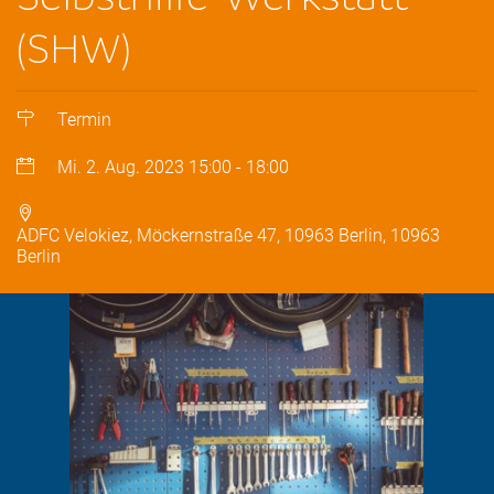
(SHW)
Termin
Mi. 2. Aug. 2023
15:00
-
18:00
ADFC Velokiez, Möckernstraße 47, 10963 Berlin, 10963
Berlin