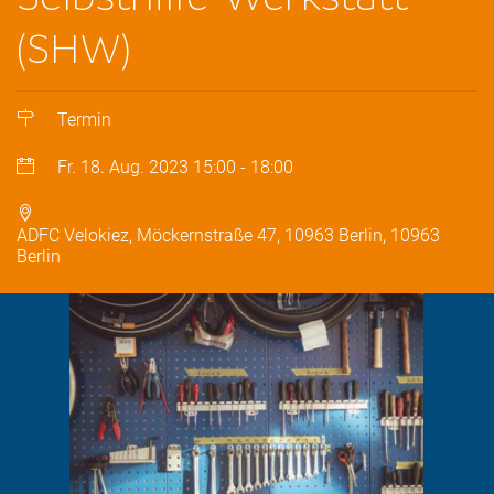
(SHW)
Termin
Fr. 18. Aug. 2023
15:00
-
18:00
ADFC Velokiez, Möckernstraße 47, 10963 Berlin, 10963
Berlin