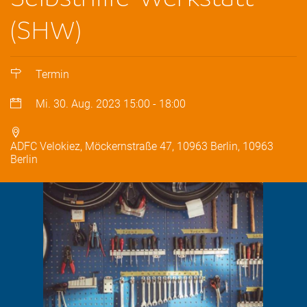
(SHW)
Termin
Mi. 30. Aug. 2023
15:00
-
18:00
ADFC Velokiez, Möckernstraße 47, 10963 Berlin, 10963
Berlin