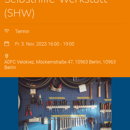
(SHW)
Termin
Fr. 3. Nov. 2023
16:00
-
19:00
ADFC Velokiez, Möckernstraße 47, 10963 Berlin, 10963
Berlin