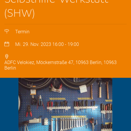
(SHW)
Termin
Mi. 29. Nov. 2023
16:00
-
19:00
ADFC Velokiez, Möckernstraße 47, 10963 Berlin, 10963
Berlin