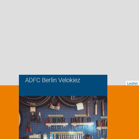
ADFC Berlin Velokiez
Leaflet