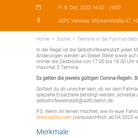
Fr. 8. Dez. 2023
16:00
-
19:00
ADFC Velokiez, Möckernstraße 47, 10
Home
Suche
Termine in der Fahrrad-Selb
In der Regel ist die Selbsthilfewerkstatt jeden
Änderungen werden an dieser Stelle sowie auf 
immer die Zeitblöcke von 17.00 bis 18.30 Uhr s
maximal 3 Termine.
Es gelten die jeweils gültigen Corona-Regeln. 
Solltest du dir unsicher sein, ob wir dein Fahrr
spezielle Ersatzteile benötigt werden, schreib
selbsthilfewerkstatt@adfc-berlin.de.
P.S. Wenn ihr lernen möchtet, wie ihr euer Fah
Werkstattkursen
(voraussichtlich ab 04.2023 wi
Merkmale