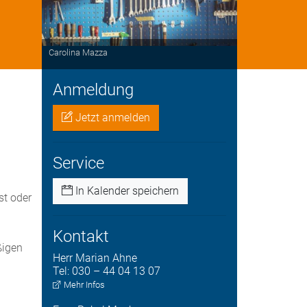
Carolina Mazza
Anmeldung
Jetzt anmelden
Service
In Kalender speichern
st oder
Kontakt
ßigen
Herr
Marian
Ahne
Tel:
030 – 44 04 13 07
Mehr Infos