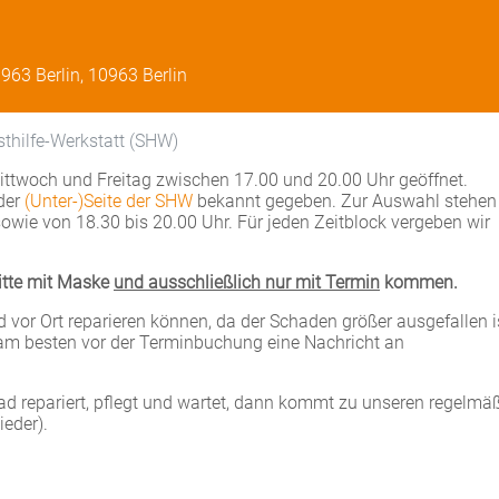
963 Berlin, 10963 Berlin
sthilfe-Werkstatt (SHW)
 Mittwoch und Freitag zwischen 17.00 und 20.00 Uhr geöffnet.
der
(Unter-)Seite der SHW
bekannt gegeben. Zur Auswahl stehen
owie von 18.30 bis 20.00 Uhr. Für jeden Zeitblock vergeben wir
Bitte mit Maske
und ausschließlich nur mit Termin
kommen.
ad vor Ort reparieren können, da der Schaden größer ausgefallen i
e am besten vor der Terminbuchung eine Nachricht an
rrad repariert, pflegt und wartet, dann kommt zu unseren regelmä
eder).