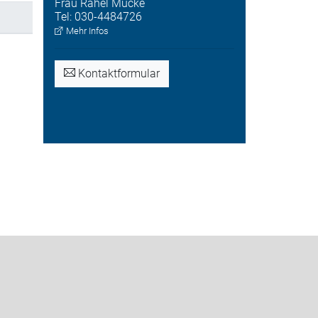
Frau
Rahel
Mucke
Tel:
030-4484726
Mehr Infos
Kontaktformular