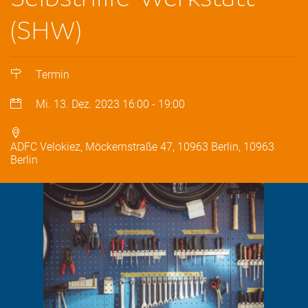
(SHW)
Termin
Mi. 13. Dez. 2023
16:00
-
19:00
ADFC Velokiez, Möckernstraße 47, 10963 Berlin, 10963
Berlin