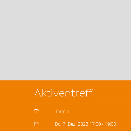
Aktiventreff
Termin
Do. 7. Dez. 2023
17:00
-
19:00